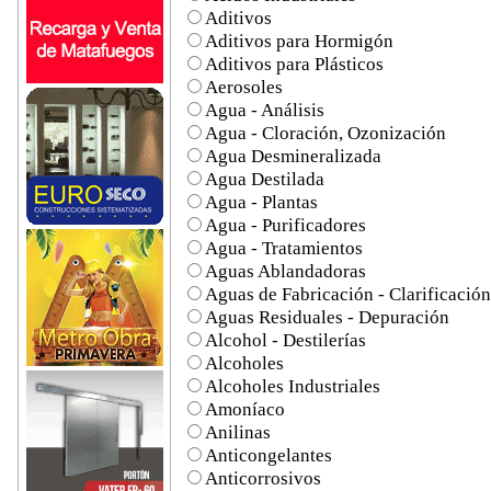
Aditivos
Aditivos para Hormigón
Aditivos para Plásticos
Aerosoles
Agua - Análisis
Agua - Cloración, Ozonización
Agua Desmineralizada
Agua Destilada
Agua - Plantas
Agua - Purificadores
Agua - Tratamientos
Aguas Ablandadoras
Aguas de Fabricación - Clarificación
Aguas Residuales - Depuración
Alcohol - Destilerías
Alcoholes
Alcoholes Industriales
Amoníaco
Anilinas
Anticongelantes
Anticorrosivos