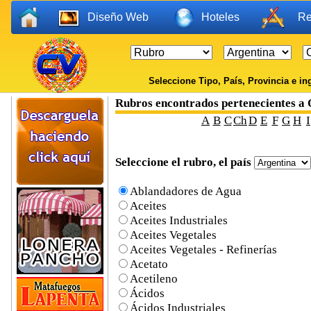
Diseño Web
Hoteles
Re
Seleccione Tipo, País, Provincia e ing
Rubros encontrados perteneciente
A
B
C
Ch
D
E
F
G
H
I
Seleccione el rubro, el país
Ablandadores de Agua
Aceites
Aceites Industriales
Aceites Vegetales
Aceites Vegetales - Refinerías
Acetato
Acetileno
Ácidos
Ácidos Industriales