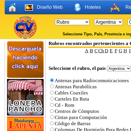
Diseño Web
Hoteles
Re
Seleccione Tipo, País, Provincia e ing
Rubros encontrados pertenecient
A
B
C
Ch
D
E
F
G
H
I
Seleccione el rubro, el país
Antenas para Radiocomunicaciones
Antenas Parabólicas
Cables Coaxiles
Carteles En Ruta
Cd - Rom
Centros de Cómputos
Cintas para Computación
Código de Barras
Columnas De Hormigón Para Redes El